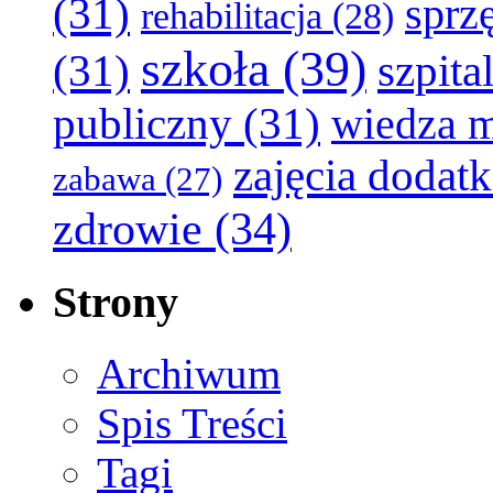
(31)
sprz
rehabilitacja
(28)
szkoła
(39)
(31)
szpita
publiczny
(31)
wiedza 
zajęcia dodat
zabawa
(27)
zdrowie
(34)
Strony
Archiwum
Spis Treści
Tagi