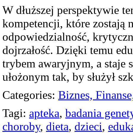
W dłuższej perspektywie te
kompetencji, które zostają n
odpowiedzialność, krytyczn
dojrzałość. Dzięki temu edu
trybem awaryjnym, a staje
ułożonym tak, by służył szk
Categories:
Biznes, Finans
Tagi:
apteka
,
badania genet
choroby
,
dieta
,
dzieci
,
eduk