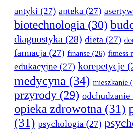
antyki
(27)
apteka
(27)
aserty
bud
biotechnologia
(30)
diagnostyka
(28)
dieta
(27)
d
farmacja
(27)
finanse
(26)
fitness
korepetycje
(
edukacyjne
(27)
medycyna
(34)
mieszkanie
(
przyrody
(29)
odchudzanie
opieka zdrowotna
(31)
(31)
psych
psychologia
(27)