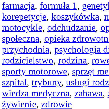
farmacja
,
formuła 1
,
genety
korepetycje
,
koszykówka
,
m
motocykle
,
odchudzanie
,
op
społeczna
,
opieka zdrowotn
przychodnia
,
psychologia d
rodzicielstwo
,
rodzina
,
row
sporty motorowe
,
sprzęt m
szpital
,
trybuny
,
usługi rod
wiedza medyczna
,
zabawa
,
żywienie
,
zdrowie